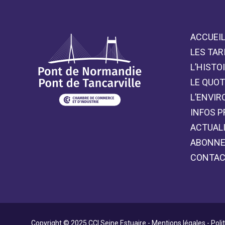
ACCUEI
LES TAR
L’HISTO
LE QUOT
L’ENVI
INFOS P
ACTUAL
ABONNE
CONTA
Copyright © 2025 CCI Seine Estuaire -
Mentions légales
-
Poli