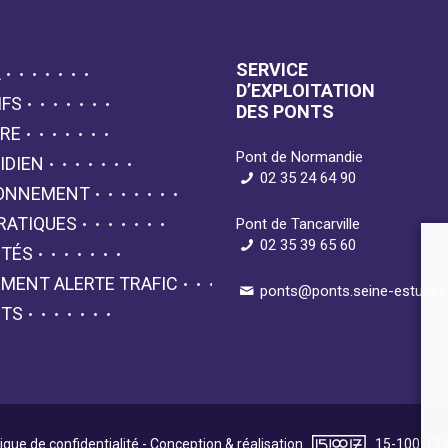
SERVICE
L
D’EXPLOITATION
IFS
DES PONTS
IRE
Pont de Normandie
IDIEN
02 35 24 64 90
RONNEMENT
RATIQUES
Pont de Tancarville
02 35 39 65 60
ITÉS
MENT ALERTE TRAFIC
ponts@ponts.seine-estuaire.
CTS
tique de confidentialité
- Conception & réalisation
15-100-17.